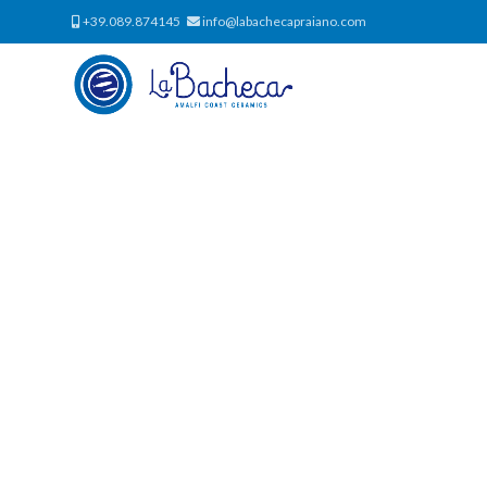
+39.089.874145
info@labachecapraiano.com