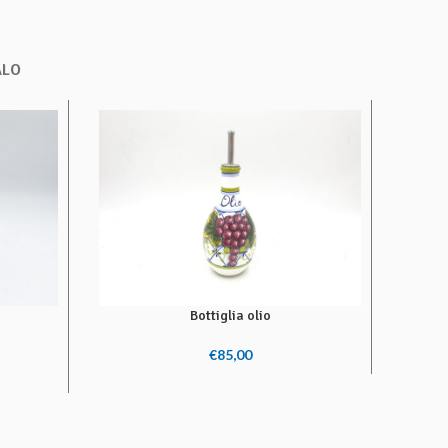
ALO
AGGIU
Bottiglia olio
AGGIUNGI AL CARRELLO
€
85,00