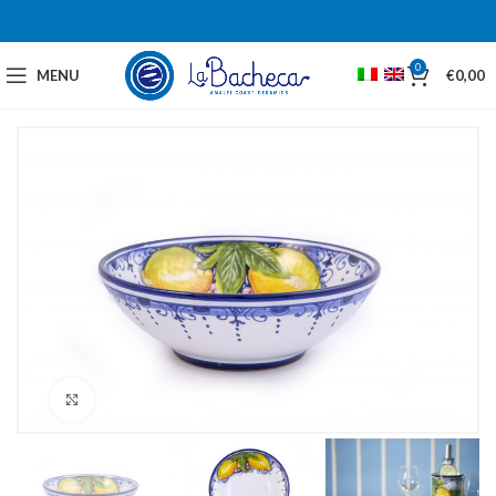
0
MENU
€
0,00
Click to enlarge