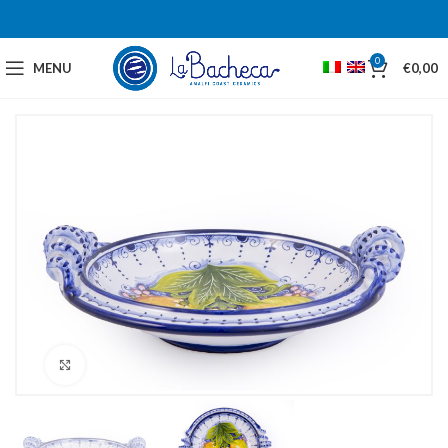
0
MENU
€
0,00
Click to enlarge