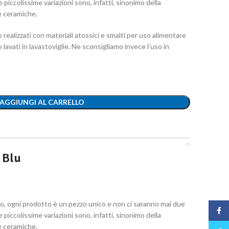
e piccolissime variazioni sono, infatti, sinonimo della
e ceramiche.
o realizzati con materiali atossici e smalti per uso alimentare
avati in lavastoviglie. Ne sconsigliamo invece l’uso in
AGGIUNGI AL CARRELLO
 Blu
, ogni prodotto è un pezzo unico e non ci saranno mai due
Face
e piccolissime variazioni sono, infatti, sinonimo della
e ceramiche.