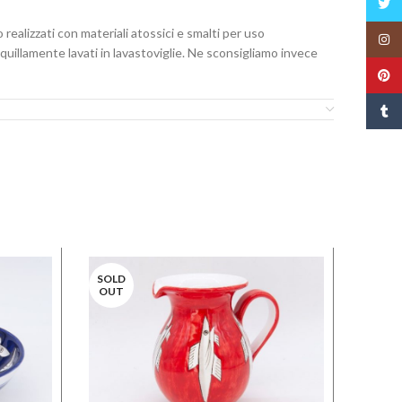
Twitt
o realizzati con materiali atossici e smalti per uso
Insta
uillamente lavati in lavastoviglie. Ne sconsigliamo invece
Pinte
Tumbl
SOLD
OUT