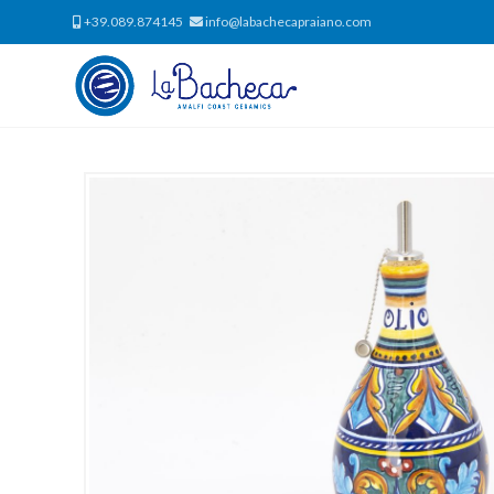
+39.089.874145
info@labachecapraiano.com