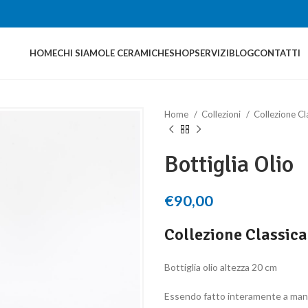
HOME
CHI SIAMO
LE CERAMICHE
SHOP
SERVIZI
BLOG
CONTATTI
Home
Collezioni
Collezione Cl
Bottiglia Olio
€
90,00
Collezione Classica
Bottiglia olio altezza 20 cm
Essendo fatto interamente a mano