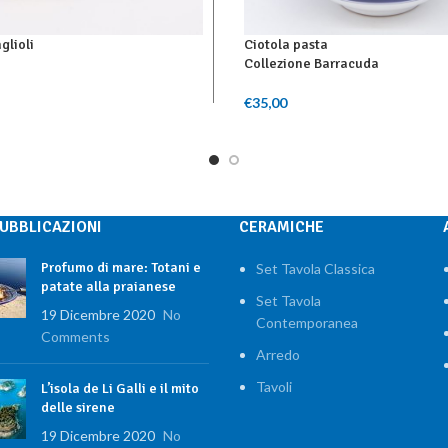
glioli
Ciotola pasta
Collezione Barracuda
Al Carrello
€
35,00
Scegli
PUBBLICAZIONI
CERAMICHE
Profumo di mare: Totani e
Set Tavola Classica
patate alla praianese
Set Tavola
19 Dicembre 2020
No
Contemporanea
Comments
Arredo
Tavoli
L’isola de Li Galli e il mito
delle sirene
19 Dicembre 2020
No