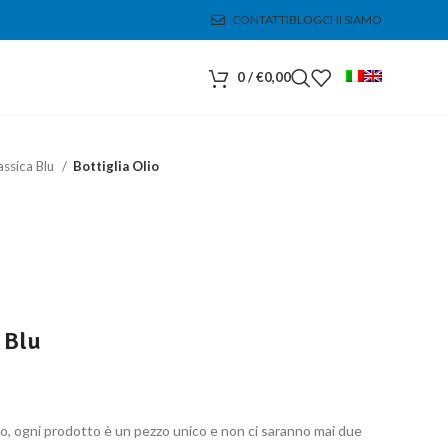
CONTATTI
BLOG
CHI SIAMO
0
/
€
0,00
assica Blu
Bottiglia Olio
 Blu
, ogni prodotto è un pezzo unico e non ci saranno mai due