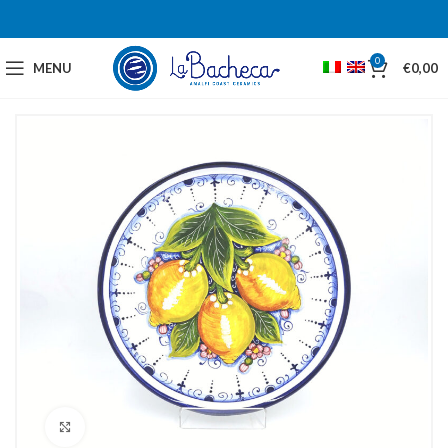
0
MENU
€
0,00
Click to enlarge