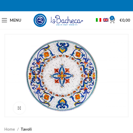
0
MENU
€
0,00
Click to enlarge
Home
Tavoli