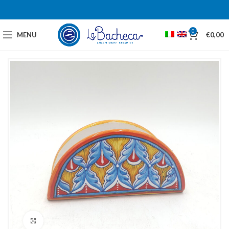
0
MENU
€
0,00
Click to enlarge