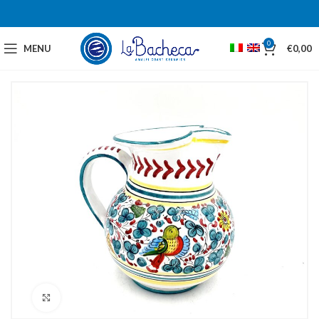
0
MENU
€
0,00
Click to enlarge