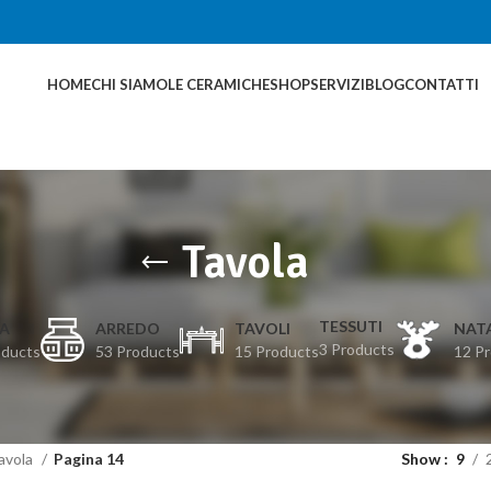
HOME
CHI SIAMO
LE CERAMICHE
SHOP
SERVIZI
BLOG
CONTATTI
Tavola
TESSUTI
A
ARREDO
TAVOLI
NAT
3 Products
oducts
53 Products
15 Products
12 P
avola
Pagina 14
Show
9