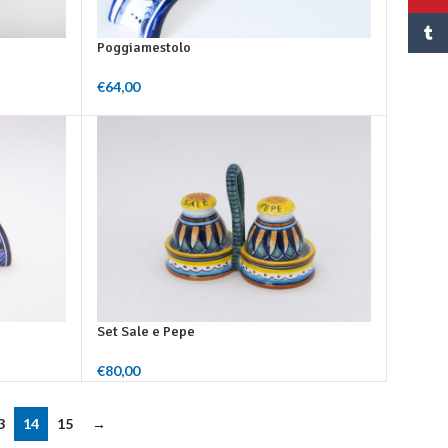
Tumbl
Poggiamestolo
€
64,00
Aggiungi Al Carrello
Set Sale e Pepe
€
80,00
Aggiungi Al Carrello
3
14
15
→