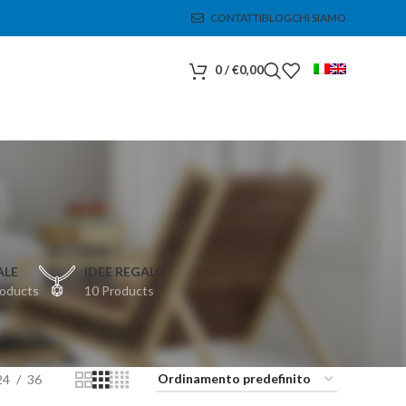
CONTATTI
BLOG
CHI SIAMO
0
/
€
0,00
ALE
IDEE REGALO
roducts
10 Products
24
36