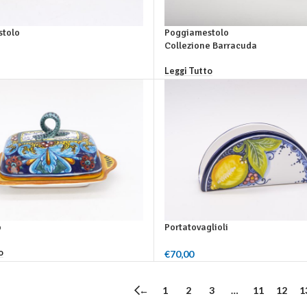
tolo
Poggiamestolo
Collezione Barracuda
 Carrello
Leggi Tutto
o
Portatovaglioli
o
€
70,00
Aggiungi Al Carrello
←
1
2
3
…
11
12
1