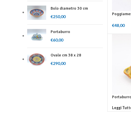
Bolo diametro 30 cm
Poggiames
€
250,00
€
48,00
Aggiungi Al
Portaburro
€
60,00
Ovale cm 38 x 28
€
290,00
Portaburr
Leggi Tutt