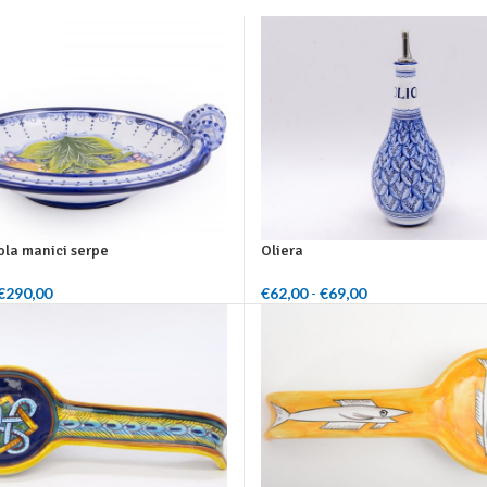
ola manici serpe
Oliera
€
290,00
Fascia di prezzo: da €230,00
€
62,00
-
€
69,00
Fascia di prezzo: 
Scegli
a €290,00
€69,00