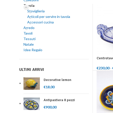
Tavola
Stoviglieria
Articoli per servire in tavola
Accessori cucina
Arredo
Tavoli
Tessuti
Natale
Idee Regalo
Centrotav
€
230,00
-
ULTIMI ARRIVI
Scegli
Decorative lemon
€
18,00
Antipastiera 8 pezzi
€
900,00