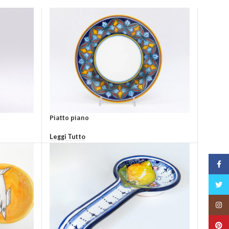
Piatto piano
Leggi Tutto
da €62,00 a
Face
Twitt
Insta
Pinte