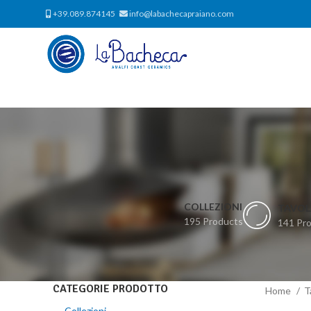
+39.089.874145
info@labachecapraiano.com
COLLEZIONI
TAVOL
195 Products
141 Pr
CATEGORIE PRODOTTO
Home
T
Collezioni