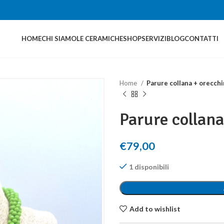
HOME
CHI SIAMO
LE CERAMICHE
SHOP
SERVIZI
BLOG
CONTATTI
Home
Parure collana + orecchi
Parure collana
€
79,00
1 disponibili
Add to wishlist