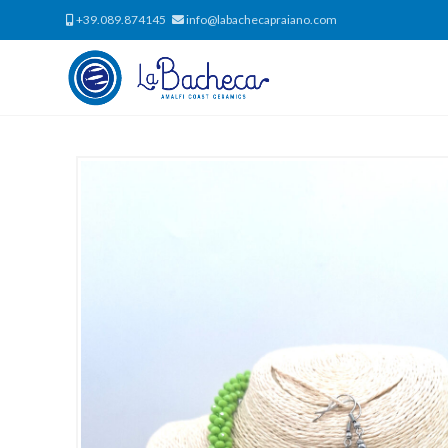
+39.089.874145
info@labachecapraiano.com