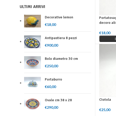
ULTIMI ARRIVI
Decorative lemon
Portatovag
decoro ali
€
18,00
€
18,00
Leggi Tutt
Antipastiera 8 pezzi
€
900,00
Bolo diametro 30 cm
€
250,00
Portaburro
€
60,00
Ciotola
Ovale cm 38 x 28
€
290,00
€
25,00
Aggiungi Al