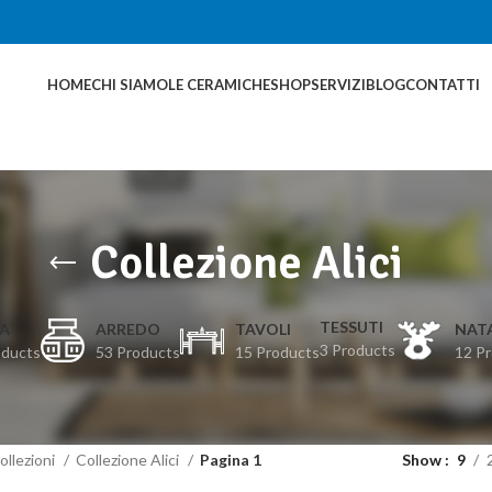
HOME
CHI SIAMO
LE CERAMICHE
SHOP
SERVIZI
BLOG
CONTATTI
Collezione Alici
TESSUTI
A
ARREDO
TAVOLI
NAT
3 Products
oducts
53 Products
15 Products
12 P
ollezioni
Collezione Alici
Pagina 1
Show
9