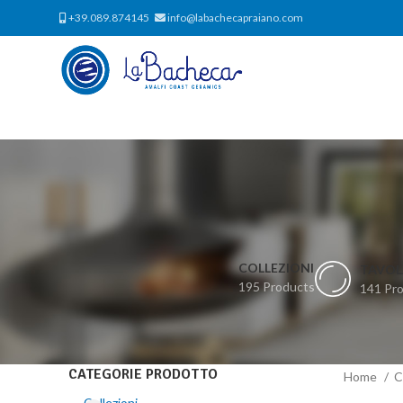
+39.089.874145
info@labachecapraiano.com
COLLEZIONI
TAVOL
195 Products
141 Pr
CATEGORIE PRODOTTO
Home
C
Collezioni