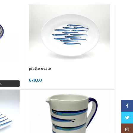
piatto ovale
€
78,00
a
Aggiungi Al Carrello
Face
Twitt
Insta