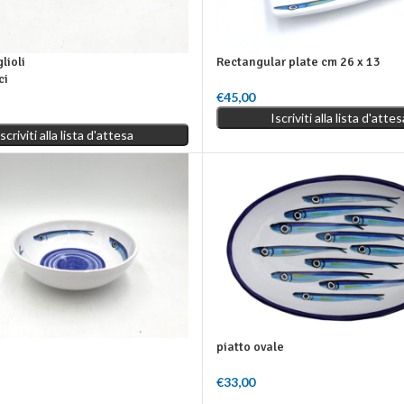
lioli
Rectangular plate cm 26 x 13
ci
€
45,00
Leggi Tutto
Iscriviti alla lista d'attes
o
Iscriviti alla lista d'attesa
piatto ovale
€
33,00
 Carrello
Aggiungi Al Carrello