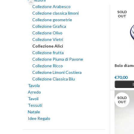
Collezione Arabesco
SOLD
Collezione classica limoni
OUT
Collezione geometrie
Collezione Grafica
Collezione Olivo
Collezione Vietri
Collezione Alici
Collezione frutta
Collezione Piuma di Pavone
Collezione Ricco
Bolo diam
Collezione Limoni Costiera
€
70,00
Collezione Classica Blu
Leggi Tutt
Tavola
Arredo
SOLD
Tavoli
OUT
Tessuti
Natale
Idee Regalo