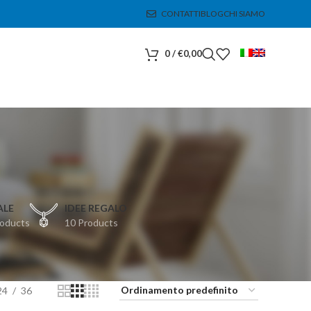
CONTATTI
BLOG
CHI SIAMO
0
/
€
0,00
ALE
IDEE REGALO
roducts
10 Products
24
36