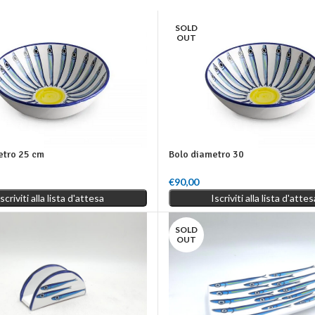
SOLD
OUT
etro 25 cm
Bolo diametro 30
€
90,00
o
Leggi Tutto
Iscriviti alla lista d'attesa
Iscriviti alla lista d'attes
SOLD
OUT